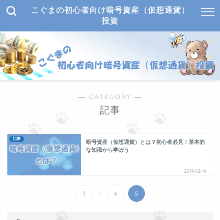
こぐまの初心者向け暗号資産（仮想通貨）
投資
― CATEGORY ―
記事
記事
暗号資産（仮想通貨）とは？初心者必見！基本的
な知識から学ぼう
2019-12-16
...
1
4
5