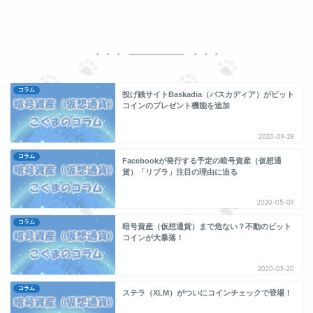
コラム
投げ銭サイトBaskadia（バスカディア）がビット
コインのプレゼント機能を追加
2020-09-28
コラム
Facebookが発行する予定の暗号資産（仮想通
貨）「リブラ」注目の理由に迫る
2020-05-09
コラム
暗号資産（仮想通貨）まで危ない？不動のビット
コインが大暴落！
2020-03-20
コラム
ステラ（XLM）がついにコインチェックで登場！