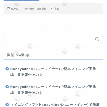
HOME
暗号資産（仮想通貨）
実践
最近の投稿
Honeyminer(ハニーマイナー)で簡単マイニング実践
編 収支報告その２
Honeyminer(ハニーマイナー)で簡単マイニング実践
編 収支報告その１
マイニングソフトHoneyminer(ハニーマイナー)で簡単