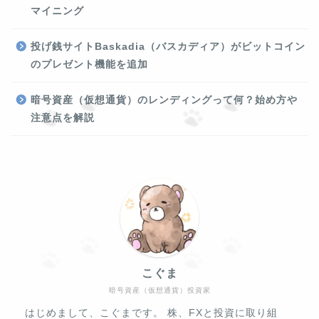
マイニング
投げ銭サイトBaskadia（バスカディア）がビットコイン
のプレゼント機能を追加
暗号資産（仮想通貨）のレンディングって何？始め方や
注意点を解説
こぐま
暗号資産（仮想通貨）投資家
はじめまして、こぐまです。 株、FXと投資に取り組