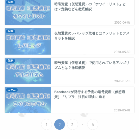
記事
暗号資産（仮想通貨）の「ホワイトリスト」と
は？定義などを徹底解説
2020-06-06
記事
仮想通貨のレバレッジ取引とは？メリットとデメ
リットを解説
2020-05-30
記事
暗号資産（仮想通貨）で使用されているアルゴリ
ズムとは？徹底解説
2020-05-10
コラム
Facebookが発行する予定の暗号資産（仮想通
貨）「リブラ」注目の理由に迫る
2020-05-09
...
1
2
3
6