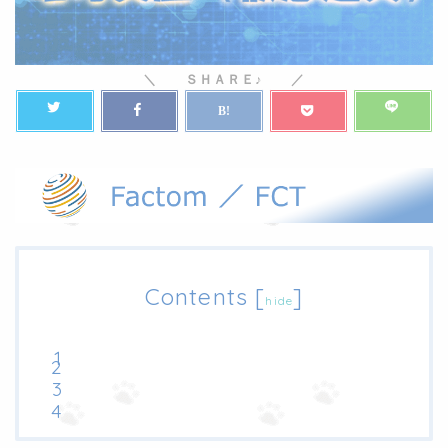
Contents
[
]
hide