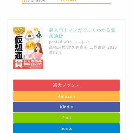
超入門！マンガでよくわかる仮
想通貨
posted with
ヨメレバ
高橋諒哲/津久井直美 二見書房 2018
年07月
楽天ブックス
Amazon
Kindle
7net
honto