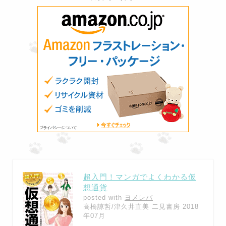
超入門！マンガでよくわかる仮
想通貨
posted with
ヨメレバ
高橋諒哲/津久井直美 二見書房 2018
年07月